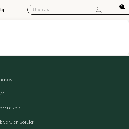
0
kip
Sipariş Takip
Mandelik Asit
Mandelik Asit Peeling
nasayfa
Mandelik Asit Set
VK
akkımızda
ık Sorulan Sorular