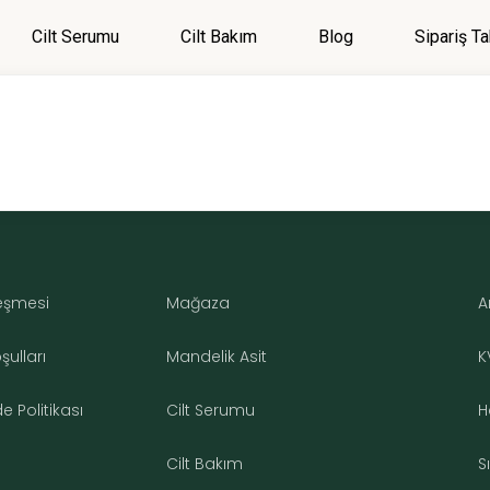
Cilt Serumu
Cilt Bakım
Blog
Sipariş Ta
Menü
Giriş Yap
Kategoriler
Menü
Genel
Cilt Bakım
leşmesi
Mağaza
A
Cilt Serumu
ulları
Mandelik Asit
K
 Politikası
Cilt Serumu
H
Cilt Bakım
S