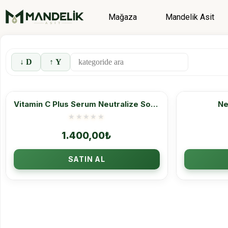
Mağaza
Mandelik Asit
↓ D
↑ Y
Vitamin C Plus Serum Neutralize Solüsyon ikili Set
Ne
1.400,00
₺
SATIN AL