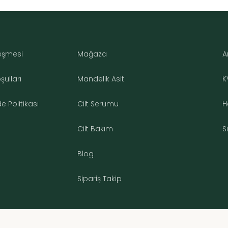
leşmesi
Mağaza
A
ulları
Mandelik Asit
K
 Politikası
Cilt Serumu
H
Cilt Bakım
S
Blog
Sipariş Takip