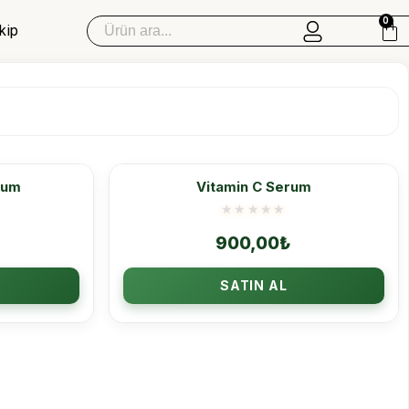
0
kip
Sipariş Takip
rum
Vitamin C Serum
Mandelik Asit
900,00
₺
Mandelik Asit Peeling
Mandelik Asit Set
SATIN AL