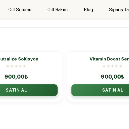
Cilt Serumu
Cilt Bakım
Blog
Sipariş Ta
Menü
Giriş Yap
Kategoriler
Menü
utralize Solüsyon
Vitamin Boost Se
Genel
900,00
₺
900,00
₺
Cilt Bakım
Cilt Serumu
SATIN AL
SATIN AL