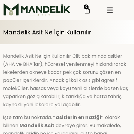
0
Menü
Giriş Yap
Sipariş Takip
Mandelik Asit Ne İçin Kullanılır
Kategoriler
Menü
Mandelik Asit Ne İçin Kullanılır Cilt bakımında asitler
(AHA ve BHA’lar), hücresel yenilenmeyi hızlandırarak
Genel
lekelerden akneye kadar pek çok sorunu çözen en
Cilt Bakım
popüler içeriklerdir. Ancak glikolik asit gibi agresif
Cilt Serumu
moleküller, hassas veya koyu tenli ciltlerde bazen kaş
yaparken göz çıkarabilir; kızarıklığa ve hatta tahriş
Mandelik Asit
kaynaklı yeni lekelere yol açabilir.
Mandelik Asit Peeling
İşte tam bu noktada,
“asitlerin en naziği”
olarak
Mandelik Asit Set
bilinen
Mandelik Asit
devreye girer. Bu makalede,
mandelik asidin ne işe yaradığını, ciltte hangi