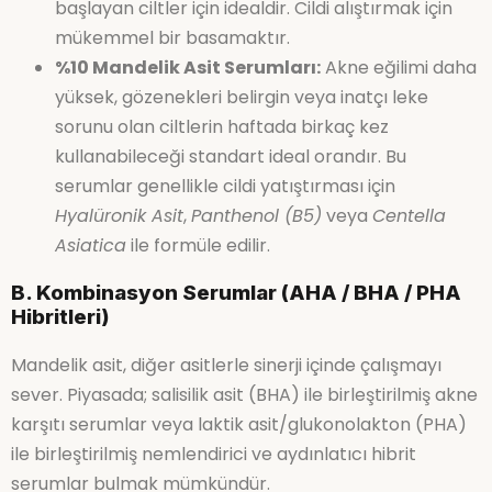
başlayan ciltler için idealdir. Cildi alıştırmak için
mükemmel bir basamaktır.
%10 Mandelik Asit Serumları:
Akne eğilimi daha
yüksek, gözenekleri belirgin veya inatçı leke
sorunu olan ciltlerin haftada birkaç kez
kullanabileceği standart ideal orandır. Bu
serumlar genellikle cildi yatıştırması için
Hyalüronik Asit
,
Panthenol (B5)
veya
Centella
Asiatica
ile formüle edilir.
B. Kombinasyon Serumlar (AHA / BHA / PHA
Hibritleri)
Mandelik asit, diğer asitlerle sinerji içinde çalışmayı
sever. Piyasada; salisilik asit (BHA) ile birleştirilmiş akne
karşıtı serumlar veya laktik asit/glukonolakton (PHA)
ile birleştirilmiş nemlendirici ve aydınlatıcı hibrit
serumlar bulmak mümkündür.